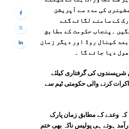
شینری کی مدد سے آپریشن
رک کے سامنے لگائے گئے
گیں ۔پنجاب حکومت کے مطابق
بعد کینال روڈ اور دیگر زمان
ول دیا جائے گا ۔
شرپسندوں کی گرفتاری کیلئے
کرات کرنے والی حکومتی ٹیم سے
 کہ وعدے کے مطابق زمان پارک
آمد ہوتے ہی پولیس ناکہ بھی ختم