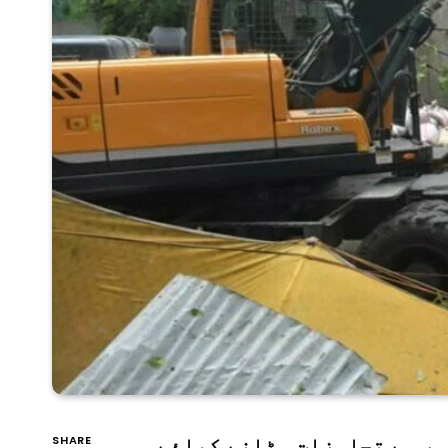
عمران خان کی رہائش گاہ زمان پارک کے باہر سے تجاوزات ہٹانے کیلئے
SHARE