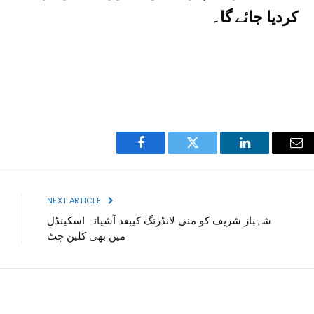
کردیا جائے گا۔
Facebook
Twitter
LinkedIn
Ema
NEXT ARTICLE
شہباز شریف کو منی لانڈرنگ کیبعد آشیانہ اسکینڈل
میں بھی کلین چٹ