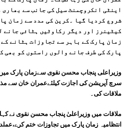
اینٹی انکروچمنٹ سیل کی جانب سے بھاری م
شروع کردیا گیا ۔کرین کی مدد سے زمان پا
کیٹینرز اور دیگر رکاوٹیں ہٹائی جانے ل
زمان پارک کے باہر سے تجاوزات ہٹانے کے 
پارک کی طرف جانے والوں راستوں کو بھی کھ
وزیراعلی پنجاب محسن نقوی سےزمان پارک میں 
سرچ آپریشن کی اجازت کیلئےعمران خان سے مذا
ملاقات کی۔
ملاقات میں وزیراعلیٰ پنجاب محسن نقوی نے کہا
انتظامیہ زمان پارک میں تجاوزات ختم کرے،عملدر