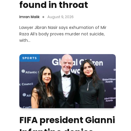
found in throat
Imran Malik
August 9, 2026
Lawyer Jibran Nasir says exhumation of Mir
Raza Ali’s body proves murder not suicide,
with…
SPORTS
FIFA president Gianni