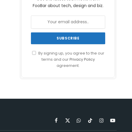
FooBar about tech, design and biz.
By signing up, you agree to the our
terms and our
Privacy Policy
agreement.
Facebook
X
WhatsApp
TikTok
Instagram
YouTube
(Twitter)