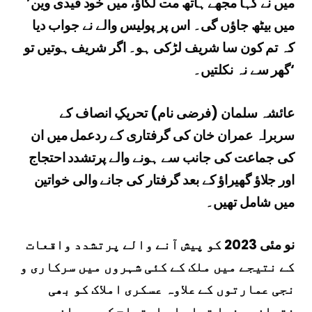
’میں نے کہا مجھے ہاتھ مت لگاؤ، میں خود قیدی وین
میں بیٹھ جاؤں گی۔ اس پر پولیس والے نے جواب دیا
کہ تم کون سا شریف لڑکی ہو۔ اگر شریف ہوتیں تو
گھر سے نہ نکلتیں۔‘
عائشہ سلمان (فرضی نام) تحریکِ انصاف کے
سربراہ عمران خان کی گرفتاری کے ردعمل میں ان
کی جماعت کی جانب سے ہونے والے پرتشدد احتجاج
اور جلاؤ گھیراؤ کے بعد گرفتار کی جانے والی خواتین
میں شامل تھیں۔
نو مئی 2023 کو پیش آنے والے پرتشدد واقعات
کے نتیجے میں ملک کے کئی شہروں میں سرکاری و
نجی عمارتوں کے علاوہ عسکری املاک کو بھی
نقصان پہنچا تھا۔ اس احتجاج کے دوران