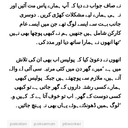
نے صاف جواب دے دیا کہ آپ ہمارے پاس مت آئیں اور
نہ ہی ہمارے لیے مشکلات کھڑی کریں۔ دوسری
جانب بہت سے ایسے لوگ تھے جن میں ایسے عام
کارکن شامل ہیں جنھیں ہم نے کبھی پوچھا بھی نہیں
تھا انھوں نے ہمارا ساتھ دیا اور مدد کی۔‘
انھوں نے دعویٰ کیا کہ پولیس اب بھی ان کی تلاش
میں ہے ’میرے گھر دن میں کئی مرتبہ سی آئی اے والے
آتے ہیں، ملازم سے پوچھتے ہیں جبکہ پولیس کبھی
ہمارے کسی رشتہ داروں کے گھر جاتی ہے تو کبھی
کسی دوست کے گھر۔ اب تو خوف آتا ہے کہ کہیں وہ
لوگ ہمیں ڈھونڈتےہوئے یہاں بھی نہ پہنچ جائیں۔‘
pakistan
policeman
ptiworker