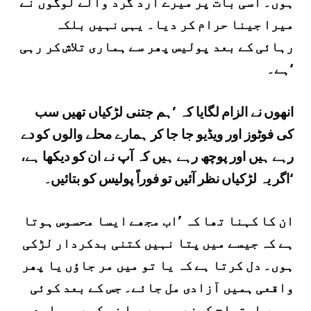
ہوں۔ اسی بات پر میرے ارد گرد والے لوگوں نے
میرا جینا حرام کر دیا۔ یہی نہیں بلکہ
رہائی کے بعد پولیس پھر سے ہماری تلاش کر رہی
ہے۔‘
انھوں نے الزام لگایا کہ ’ہم جتنی لڑکیاں تھیں سب
کی فوٹوز اور ویڈیو جا جا کر ہمارے محلے والوں کو دے
رہے ہیں اور پوچھ رہے ہیں کہ آپ نے ان کو دیکھا ہے،
اگر یہ لڑکیاں نظر آئیں تو فوراً پولیس کو بتائیں۔‘
ان کا کہنا تھا کہ ’اب مجھے ایسا محسوس ہوتا
ہے کہ جیسے میں پتا نہیں کتنی بدکردار لڑکی
ہوں۔ دل کرتا ہے کہ یا تو میں مر جاؤں یا پھر
واقعی ہمیں آزادی مل جائے۔ جس کے بعد کوئی
ہمیں احتجاج کرنے پر بےحیا نہ کہے۔ ہمارے