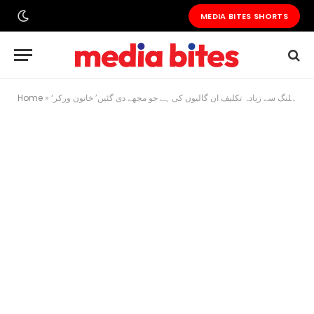
MEDIA BITES SHORTS
‘شیلنگ سے زیادہ تکلیف ان گالیوں کی ہے جو مجھے دی گئیں’ خاتون ورکر
»
Home