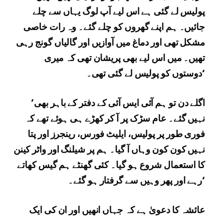
پولیس لے گئی ہے اس لیے آپ لوگ یہاں سے چلے
جائیں۔ ہم اپنے گھروں کو چلے گئے۔ وہ رات خاصی
مشکل تھی اور دماغ میں آوازیں اور گالیاں گونج رہی
تھیں۔ میں اس لیے بھی پریشان تھی کہ میری
دوستوں کو پولیس لے گئی تھی۔‘
’اگلے دن تو ہم آئی ایس آئی کے دفتر کے باہر بھی
نہیں گئے۔ عام سڑک پر آ کر کھڑے ہی ہوئے تھے کہ
فوری طور پر پولیس، ایلیٹ فورس، رینجرز اور پتا
نہیں کون کون وہاں آ گیا۔ ہم پر شیلنگ اور واٹر کینن
کا استعمال شروع ہو گیا۔ کئی گھنٹے ہم گیس کھاتے
رہے اور پھر وہیں سے گرفتار ہو گئے۔‘
عائشہ کا دعویٰ ہے کہ جہاں انھیں اور ان کی ایک