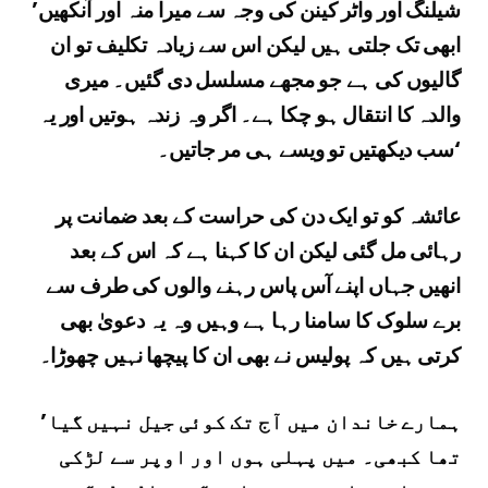
’شیلنگ اور واٹر کینن کی وجہ سے میرا منہ اور آنکھیں
ابھی تک جلتی ہیں لیکن اس سے زیادہ تکلیف تو ان
گالیوں کی ہے جو مجھے مسلسل دی گئیں۔ میری
والدہ کا انتقال ہو چکا ہے۔ اگر وہ زندہ ہوتیں اور یہ
سب دیکھتیں تو ویسے ہی مر جاتیں۔‘
عائشہ کو تو ایک دن کی حراست کے بعد ضمانت پر
رہائی مل گئی لیکن ان کا کہنا ہے کہ اس کے بعد
انھیں جہاں اپنے آس پاس رہنے والوں کی طرف سے
برے سلوک کا سامنا رہا ہے وہیں وہ یہ دعویٰ بھی
کرتی ہیں کہ پولیس نے بھی ان کا پیچھا نہیں چھوڑا۔
’ہمارے خاندان میں آج تک کوئی جیل نہیں گیا
تھا کبھی۔ میں پہلی ہوں اور اوپر سے لڑکی