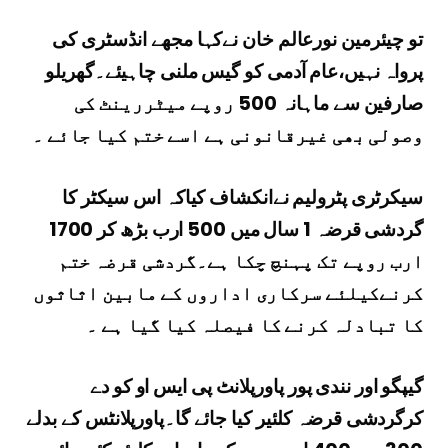
تو چیئرمین نورعالم خان نےکہا مجھے انڈسٹری کی
پرواہ نہیں،عام آدمی کو گیس ملنی چاہیئے۔گھریلو
صارفین سے ماہانہ 500 روپے میٹررینٹ کی
وصولی بھی غیرقانونی ہے اسے ختم کیا جائے ۔
سیکرٹری پٹرولیم نےانکشاف کیاکہ اس سیکٹر کا
گردشی قرضہ 1 سال میں 500 ارب بڑھ کر 1700
ارب روپے تک پہنچ چکا ہے۔گردشی قرضہ ختم
کرنےکیلئے سرکاری اداروں کے مابین اثاثوں
کا تبادلہ کرنے کا فیصلہ کیا گیا ہے ۔
گیپگو اور نندی پور پاورپلانٹ پی ایس او کو دے
کرگردشی قرضہ کلئیر کیا جائے گا۔پاورپلانٹس کے بدلے