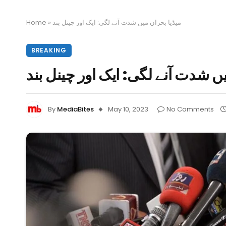
Home
»
میڈیا بحران میں شدت آنے لگی: ایک اور چینل بند
BREAKING
یں شدت آنے لگی: ایک اور چینل بند
By
MediaBites
May 10, 2023
No Comments