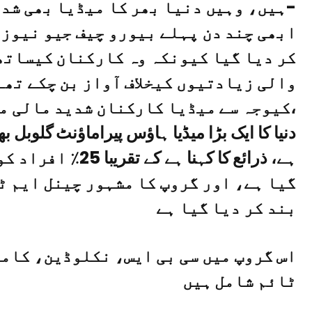
ہیں، وہیں دنیا بھر کا میڈیا بھی شدید بحران کی زد میں ہے-
ابھی چند دن پہلے بیورو چیف جیو نیوز 
کر دیا گیا کیونکہ وہ کارکنان کیساتھ
والی زیادتیوں کیخلاف آواز بن چکے تھ
کیوجہ سے میڈیا کارکنان شدید مالی مشکلات کا شکار ہو رہے ہیں،
دنیا کا ایک بڑا میڈیا ہاؤس پیراماؤنٹ گلوبل 
ہے، ذرائع کا کہنا ہ
گیا ہے، اور گروپ کا مشہور چینل ایم ٹ
بند کر دیا گیا ہے
اس گروپ میں سی بی ایس، نکلوڈین، کام
ٹائم شامل ہیں