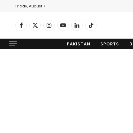
Friday, August 7
Facebook
X
Instagram
YouTube
LinkedIn
TikTok
(Twitter)
PAKISTAN
SPORTS
B