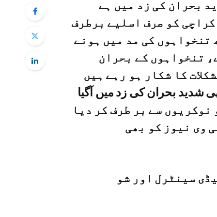
کراچی کو صرف اسلیے برطرف
 تنخواہوں کی مد میں ہونے
ے، تنخواہوں کے بحران
بھی شدید بحران کی زد میں آگیا
ے کے تقریبا 25٪ افراد کو نوکریوں سے بر طرف کر دیا
ی وی نیوز کو بھی
یڈی سینٹرل اور شو