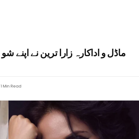
ماڈل و اداکارہ زارا ترین نے اپنے ش
1 Min Read