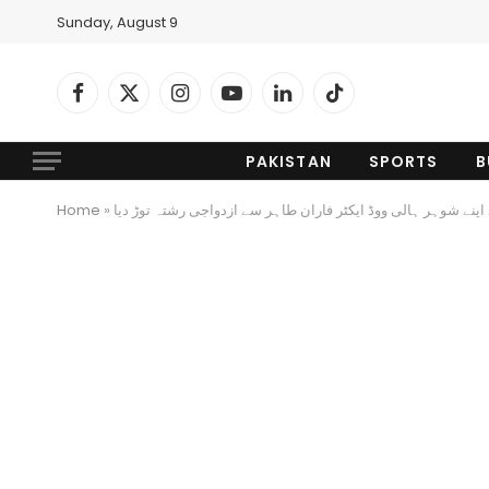
Sunday, August 9
Facebook
X
Instagram
YouTube
LinkedIn
TikTok
(Twitter)
PAKISTAN
SPORTS
B
Home
»
ے اپنے شوہر ہالی ووڈ ایکٹر فاران طاہر سے ازدواجی رشتہ توڑ دیا