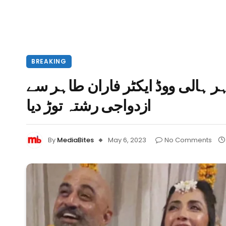
BREAKING
وہر ہالی ووڈ ایکٹر فاران طاہر سے
ازدواجی رشتہ توڑ دیا
By
MediaBites
May 6, 2023
No Comments