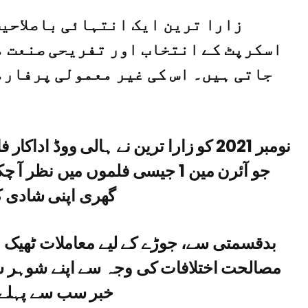
زارا ترین ایک انتہائی باصلاحی
اسکرپٹ کے انتخاب اور تفریحی صنعت م
جاتی ہیں۔ اس کی غیر معمولی پرفارم
جو آئرن مین 1 جیسی فلموں میں نظ
گھری اپنی شادی 
بدقسمتی سے، جوڑے کے لیے معاملات ٹھیک نہی
مصالحت اختلافات کی وجہ سے اپنے شوہر سے
خبر سب سے پہلے ع