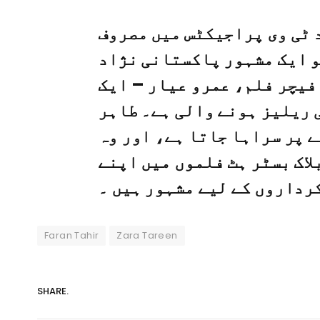
 ٹی وی پراجیکٹس میں مصروف
و ایک مشہور پاکستانی نژاد
فیچر فلم، عمرو عیار – ایک
 ریلیز ہونے والی ہے۔ طاہر
ے پر سراہا جاتا ہے، اور وہ
لاک بسٹر ہٹ فلموں میں اپنے
رداروں کے لیے مشہور ہیں ۔
Faran Tahir
Zara Tareen
SHARE.