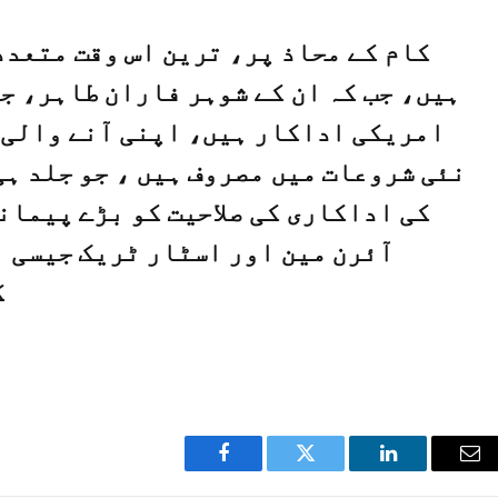
کام کے محاذ پر، ترین اس وقت متعدد
ہیں، جب کہ ان کے شوہر فاران طاہر، ج
امریکی اداکار ہیں، اپنی آنے والی 
نئی شروعات میں مصروف ہیں ، جو جلد ہی
کی اداکاری کی صلاحیت کو بڑے پیمان
آئرن مین اور اسٹار ٹریک جیسی ب
ک
Facebook
Twitter
LinkedIn
Ema