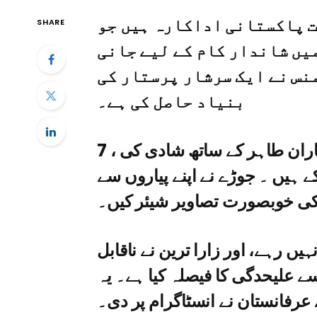
ت پاکستانی اداکارہ ہیں جو
SHARE
یں شاندار کام کے لیے جانی
نس نے ایک سرشار پرستار کی
بنیاد حاصل کی ہے۔
7 نومبر 2021 کو زارا ترین نے ہالی ووڈ اداکار فاران طاہر کے ساتھ شادی کی ،
ر آ چکے ہیں ۔ جوڑے نے اپنے پیاروں سے
کی خوبصورت تصاویر شیئر کیں۔
ں رہے، اور زارا ترین نے ناقابل
 علیحدگی کا فیصلہ کیا ہے۔ یہ
رفانستان نے انسٹاگرام پر دی۔