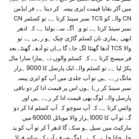
میں آکر بقایا قیمت ایزی پیسہ کر دیتا ہے فر ایڈمن
CN نمبر سینڈ کرتا ہے تو کسٹمر TCS والے کو CN
نمبر سینڈ کرتا ہے تو وہ آگے سے بولتا ہے کہ ادھر
ابھی ہماری نان کسٹم گاڑی چیک ہو رہی ہے تو
آدھا گھنٹا لگ جاۓ گا یہاں تو آدھے گھنٹے بعد TCS والا
فر میسج کرتا ہے کہ کسٹم والوں نے ہمارا سارا مال
پکڑ لیا ہے تو کسٹم والے ایک پارسل کا 9000 ہزار
مانگ رہے ہیں تو آپ جلدی میں آپ کو ایزی پیسہ
نمبر سینڈ کر رہا ہوں اس پر قیمت ادا کر دو باقی
پارسل والے لوگ بھی قیمت ادا کر رہے ہیں اور
وائس کرتا ہے کہ آپ سوچو کہ آپ کسٹم ادا کر دو
گے تو آپ کا 1000ہزار والا موبائل 60000 میں
مارکیٹ میں سیل ہو سکے گا ادھر آ کر تو آپ کو پتہ
چل جانا چاہیے کہ یہ لوگ صرف آپ کے ساتھ فراڈ