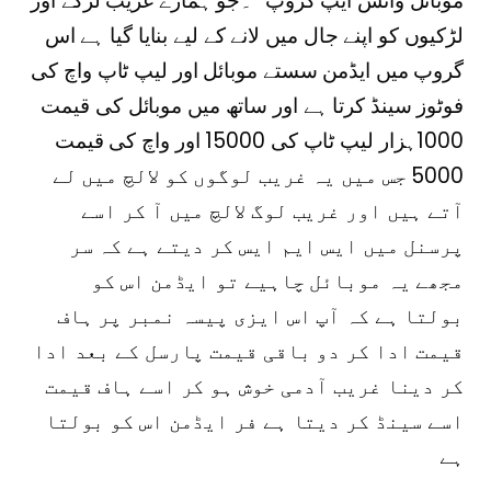
موبائل واٹس ایپ گروپ “۔جو ہمارے غریب لڑکے اور
لڑکیوں کو اپنے جال میں لانے کے لیے بنایا گیا ہے اس
گروپ میں ایڈمن سستے موبائل اور لیپ ٹاپ واچ کی
فوٹوز سینڈ کرتا ہے اور ساتھ میں موبائل کی قیمت
1000ہزار لیپ ٹاپ کی 15000 اور واچ کی قیمت
5000 جس میں یہ غریب لوگوں کو لالچ میں لے
آتے ہیں اور غریب لوگ لالچ میں آ کر اسے
پرسنل میں ایس ایم ایس کر دیتے ہے کہ سر
مجھے یہ موبائل چاہیے تو ایڈمن اس کو
بولتا ہے کہ آپ اس ایزی پیسہ نمبر پر ہاف
قیمت ادا کر دو باقی قیمت پارسل کے بعد ادا
کر دینا غریب آدمی خوش ہو کر اسے ہاف قیمت
اسے سینڈ کر دیتا ہے فر ایڈمن اس کو بولتا
ہے