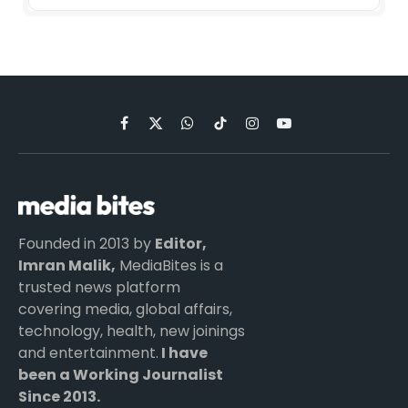
Facebook
X
WhatsApp
TikTok
Instagram
YouTube
(Twitter)
Founded in 2013 by
Editor,
Imran Malik,
MediaBites is a
trusted news platform
covering media, global affairs,
technology, health, new joinings
and entertainment.
I have
been a Working Journalist
Since 2013.