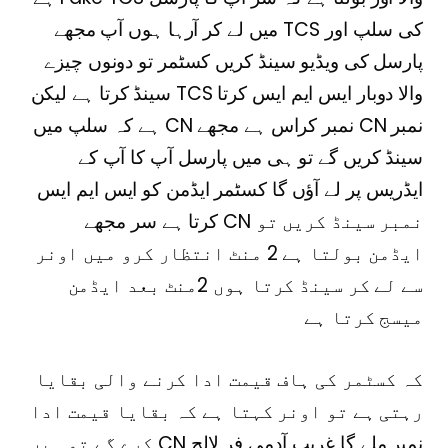
میں لے کر آرہا ہوں آپ مجھے TCS کی سلپ اور
پارسل کی ویڈیو سینڈ کریں کسٹمر تو دونوں چیزے
سینڈ کرتا ہے لیکن TCS والا دوبار ایس ایم ایس کرتا
ہے کہ سلپ میں CN نمبر کراس ہے مجھے CN نمبر
سینڈ کریں گے تو ہی میں پارسل آپ کا آپ کے
ایڈریس پر لے آؤں گا کسٹمر ایڈمن کو ایس ایم ایس
کرتا ہے سر مجھے CN نمبر سینڈ کریں تو
ایڈمن بولتا ہے 2 منٹ انتظار کرو میں اونر
سے لے کر سینڈ کرتا ہوں 2منٹ بعد ایڈمن
میسج کرتا ہے
کہ کسٹمر کی ہاف قیمت ادا کرنے والی بقایا
رہتی ہے تو اونر کہتا ہے کہ بقایا قیمت ادا
کرے گے تو ہیں CN نمبر ملے گا غریب آدمی فر لالچ