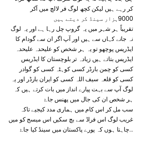
کر رہے ہیں لیکن کچھ لوگ فر لالچ میں آکر
9000ہزار سینڈ کر دیتے ہیں
تقریباً ہر شہر میں یہ گروپ چل رہا ہے اور یہ لوگ
نہ جانے کہاں سے ہیں اور آپ اگر ان سے گودام کا
ایڈریس پوچھو تو یہ ہر شخص کو علیحدہ علیحدہ
ایڈریس بتاتے ہیں زیادہ تر بلوچستان کا ایڈریس
کسی کو چمن بارڈر کسی کوہٹہ کسی کو گوادر
کسی کو قلعہ سیف اللہ کسی کو ایران بارڈر اور یہ
لوگ آپ سے بہت پیارے انداز میں بات کرتے ہیں کہ
ہر شخص ان کی جال میں پھنس جاۓ
سب مل کر اس کام میں ہماری مدد کیجیے تاکہ
غریب لوگ اس فراڈ سے بچ سکیں اس میسج کو میں
چاہتا ہوں کہ پورے پاکستان میں سینڈ کیا جاۓ…