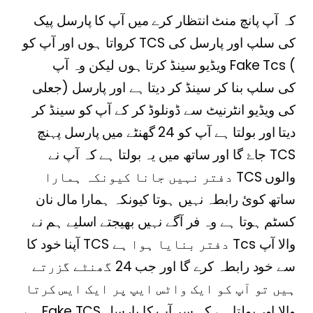
کہ آپ پانچ منٹ انتظار کرے میں آپ کا پارسل پیک
کرواتا ہوں اور آپ کو TCS کی سلپ اور پارسل کی
ویڈیو سینڈ کرتا ہوں لیکن وہ آپ Fake Tcs (
جعلی) کی سلپ بنا کر سینڈ کر دیتا ہے اور پارسل
کی ویڈیو انٹرنیٹ سے ڈونلوڈ کر کے آپ کو سینڈ کر
دیتا اور بولتا ہے آپ کو 24 گھنٹے میں پارسل پہنچ
جاۓ گا اور ساتھ میں یہ بولتا ہے کہ آپ نے TCS
دفتر نہیں جانا کیونکہ ہمارا TCS والوں
ساتھ کوئ رابطہ نہیں ہوتا کیونکہ ہمارا مال نان
کسٹم ہوتا ہے وہ فر آگے نہیں بھیجتے اسلیے ہم نے
آپنا خود کا TCS دفتر بنایا ہوا ہے Tcs والا آپ
سے خود رابطہ کرے گا اور جب 24 گھنٹے گزرتے
ہیں تو آپ کو ایک واٹس ایپ پر ایک ایس کرتا
ہے Fake TCS والا اور بولتا ہے کہ سر آپ کا پارسل