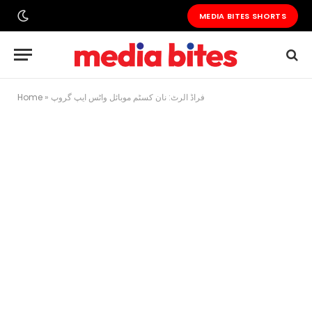
MEDIA BITES SHORTS
فراڈ الرٹ: نان کسٹم موبائل واٹس ایپ گروپ
»
Home