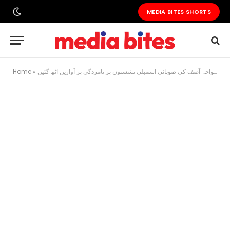
MEDIA BITES SHORTS
خواتین کی مخصوص نشستوں پر پی ایم ایل ن میں لڑائیاں: مریم اورنگزیب، عشرت اشرف، مسرت خواجہ آصف کی صوبائی اسمبلی نشستوں پر نامزدگی پر آوازیں اٹھ گئیں
»
Home