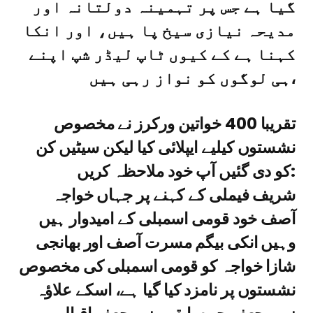
گیا ہے جس پر تہمینہ دولتانہ اور
مدیحہ نیازی سیخ پا ہیں، اور انکا
کہنا ہے کے کیوں ٹاپ لیڈر شپ اپنے
ہی لوگوں کو نواز رہی ہیں،
تقریبا 400 خواتین ورکرز نے مخصوص
نشستوں کیلیے ایپلائی کیا لیکن سیٹیں کن
کو دی گئیں آپ خود ملاحظہ کریں:
شریف فیملی کے کہنے پر جہاں خواجہ
آصف خود قومی اسمبلی کے امیدوار ہیں
وہیں انکی بیگم مسرت آصف اور بھانجی
شازا خواجہ کو قومی اسمبلی کی مخصوص
نشستوں پر نامزد کیا گیا ہے، اسکے علاؤہ