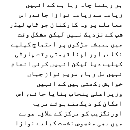
ہر رہنما چاہ رہا ہے کے انہیں
زیادہ سے زیادہ نوازا جائے، اس
معاملے پر وہ کارکنان جو ٹاپ لیڈر
شپ کے نزدیک نہیں لیکن مشکل وقت
میں ہمیشہ سڑکوں پر احتجاج کیلیے
نکلے، اور اپنا قیمتی وقت پارٹی
کیلیے دیا لیکن انہیں کوئی انعام
نہیں مل رہا، مریم نواز جہاں
خواہش رکھتی ہیں کے انہیں
وزیراعلی پنجاب بنایا جائے، اس
امکان کو دیکھتے ہوئے مریم
اورنگزیب کو مرکز کے علاؤہ صوبے
میں بھی مخصوص نشست کیلیے نوازا