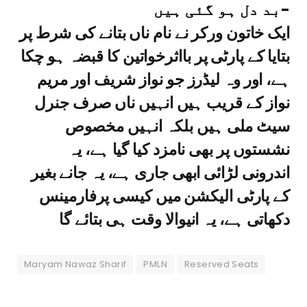
بد دل ہو گئی ہیں-
ایک خاتون ورکر نے نام ناں بتانے کی شرط پر
بتایا کے پارٹی پر بااثرخواتین کا قبضہ ہو چکا
ہے، اور وہ لیڈرز جو نواز شریف اور مریم
نواز کے قریب ہیں انہیں ناں صرف جنرل
سیٹ ملی ہیں بلکہ انہیں مخصوص
نشستوں پر بھی نامزد کیا گیا ہے، یہ
اندرونی لڑائی ابھی جاری ہے، یہ جانے بغیر
کے پارٹی الیکشن میں کیسی پرفارمینس
دکھاتی ہے، یہ انیوالا وقت ہی بتائے گا
Maryam Nawaz Sharif
PMLN
Reserved Seats