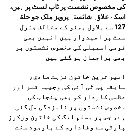
کی مخصوص نشست پر ٹاپ لسٹ پر ہیں،
اسکے علاؤہ شائستہ پرویز ملک جو حلقہ
127 سے بلاول بھٹو کے مخالف جنرل
سیٹ پر امیدوار ہیں انہیں بھی
قومی اسمبلی کی مخصوص نشستوں پر
بھی براجمان ہو گئی ہیں
امیر ترین خاتون نزہت صادق،
سابقہ پی ٹی آئی کی وجیہہ قمر اور
عظمی کاردار کو بھی پنجاب کی
مخصوص نشستوں پر نامزدگی مل گئی
ہے، جس پر مسلم لیگ کی خاتون ورکرز
پارٹی سے وفاداری کے باوجود سخت