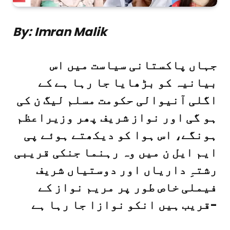
By: Imran Malik
جہاں پاکستانی سیاست میں اس
بیانیہ کو بڑھایا جا رہا ہے کے
اگلی آنیوالی حکومت مسلم لیگ ن کی
ہو گی اور نواز شریف پھر وزیراعظم
ہونگے، اس ہوا کو دیکھتے ہوئے پی
ایم ایل ن میں وہ رہنما جنکی قریبی
رشتہِ داریاں اور دوستیاں شریف
فیملی خاص طور پر مریم نواز کے
قریب ہیں انکو نوازا جا رہا ہے-