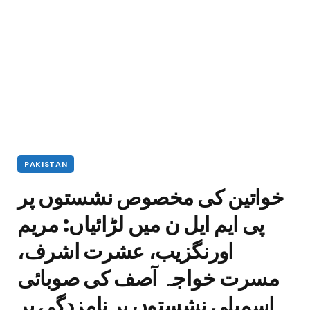
PAKISTAN
خواتین کی مخصوص نشستوں پر
پی ایم ایل ن میں لڑائیاں: مریم
اورنگزیب، عشرت اشرف،
مسرت خواجہ آصف کی صوبائی
اسمبلی نشستوں پر نامزدگی پر