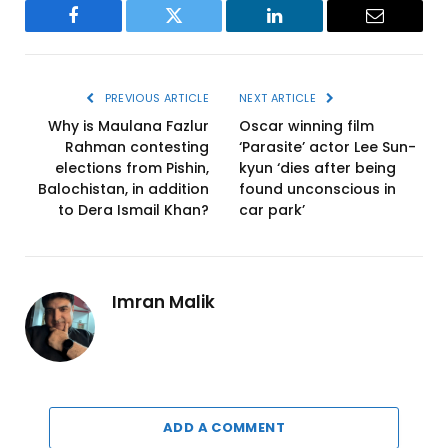
Facebook
Twitter
LinkedIn
Email
PREVIOUS ARTICLE
NEXT ARTICLE
Why is Maulana Fazlur
Oscar winning film
Rahman contesting
‘Parasite’ actor Lee Sun-
elections from Pishin,
kyun ‘dies after being
Balochistan, in addition
found unconscious in
to Dera Ismail Khan?
car park’
Imran Malik
ADD A COMMENT